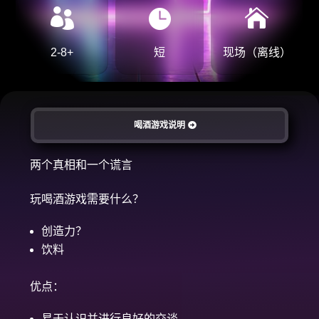



2-8+
短
现场（离线）
喝酒游戏说明
两个真相和一个谎言
玩喝酒游戏需要什么？
创造力？
饮料
优点：
易于认识并进行良好的交谈