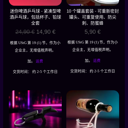
迷你啤酒乒乓球 - 紧凑型啤
10 个罐盖套装 - 可重新密封
酒乒乓球，包括杯子、铅球
罐头、可重复使用、防尖
全套
刺、防蜜蜂
原
当
24,90
€
14,90
€
5,90
€
价
前
根据 UStG 第 19 (1) 节，作为小
根据 UStG 第 19 (1) 节，作为小
为：
价
企业主，无增值税声明。
企业主，无增值税声明。
24,90 €。
格
为：
加。
运费
加。
运费
14,90 €。
交货时间：
约 2-5 个工作日
交货时间：
约 2-5 个工作日