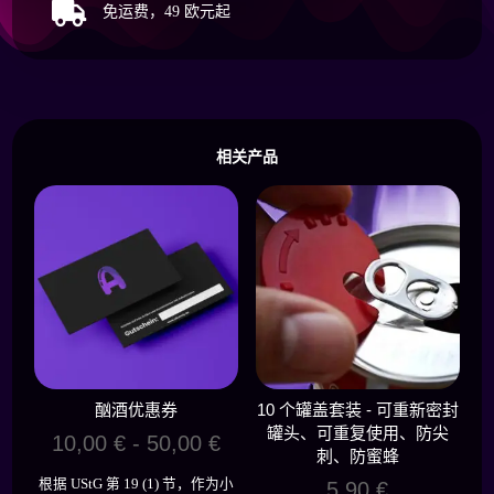

免运费，49 欧元起
相关产品
酗酒优惠券
10 个罐盖套装 - 可重新密封
罐头、可重复使用、防尖
10,00
€
-
50,00
€
刺、防蜜蜂
根据 UStG 第 19 (1) 节，作为小
5,90
€