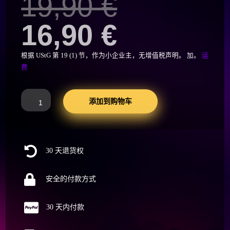
原
19,90
€
价
当
16,90
€
为：
前
根据 UStG 第 19 (1) 节，作为小企业主，无增值税声明。
加。
运
费
19,90 €
价
Drunken
添加到购物车
Tower
格
-
inkl
为：
4

30 天退货权
Shotgläser,
wackelturm,
16,90 €
partyspiel,

安全的付款方式
tipsy
tower

30 天内付款
数
量